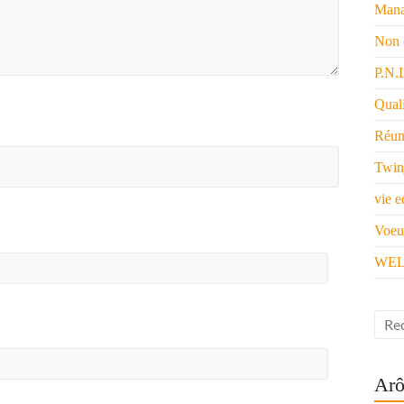
Mana
Non 
P.N.
Quali
Réun
Twin
vie e
Voeu
WEL
Arô