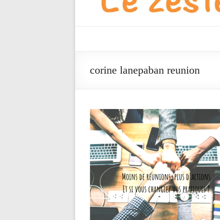
Vista
Partner's
corine lanepaban reunion
Blog
Le
zeste
qui
fait
la
différence
!