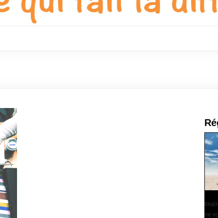
Ré
touj
ne vo