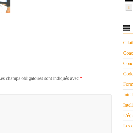
1
Citat
Coac
Coach
Code
es champs obligatoires sont indiqués avec
*
Form
Intel
Intel
L'éq
Les 