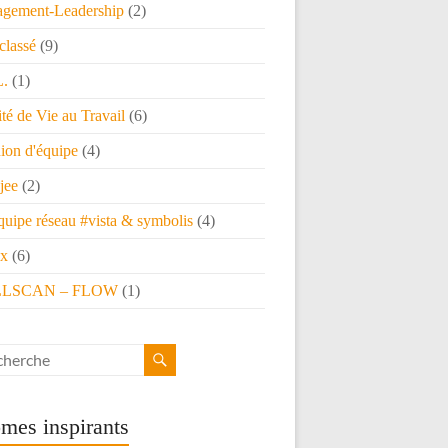
gement-Leadership
(2)
classé
(9)
L.
(1)
té de Vie au Travail
(6)
ion d'équipe
(4)
jee
(2)
quipe réseau #vista & symbolis
(4)
x
(6)
LSCAN – FLOW
(1)
mes inspirants