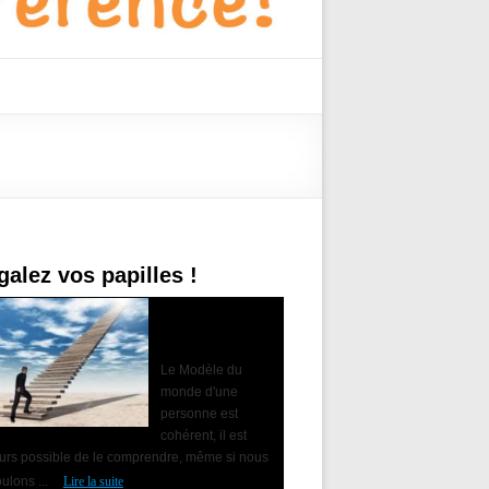
galez vos papilles !
Accompagner le
changement avec
la PNL
Le Modèle du
monde d'une
personne est
cohérent, il est
ours possible de le comprendre, même si nous
ulons ...
Lire la suite