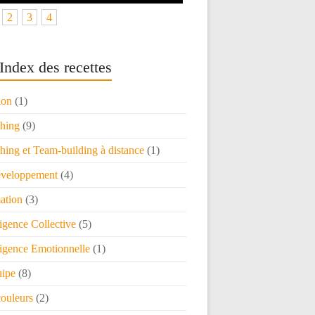
2
3
4
Index des recettes
ion
(1)
hing
(9)
ing et Team-building à distance
(1)
veloppement
(4)
ation
(3)
ligence Collective
(5)
ligence Emotionnelle
(1)
uipe
(8)
couleurs
(2)