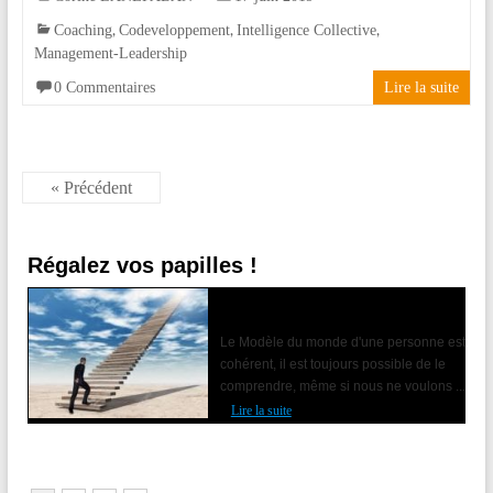
,
,
,
Coaching
Codeveloppement
Intelligence Collective
Management-Leadership
0 Commentaires
Lire la suite
« Précédent
Régalez vos papilles !
Accompagner le changement avec la
PNL
Le Modèle du monde d'une personne est
cohérent, il est toujours possible de le
comprendre, même si nous ne voulons ...
Lire la suite