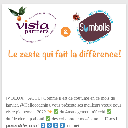
Aller
au
contenu
Vista
Partner's
Blog
[VOEUX – ACTU] Comme il est de coutume en ce mois de
Le
janvier, @Hellocoaching vous présente ses meilleurs vœux pour
zeste
vivre pleinement 2022
du #management réfléchi
qui
du #leadership abouti
des collaborateurs #épanouis 𝘾’𝙚𝙨𝙩
fait
𝙥𝙤𝙨𝙨𝙞𝙗𝙡𝙚, 𝙤𝙪𝙞 !
ne met