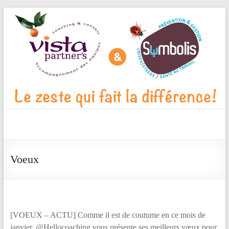
Aller
au
contenu
Vista
Partner's
Voeux
Blog
Le
zeste
qui
[VOEUX – ACTU] Comme il est de coutume en ce mois de
fait
janvier, @Hellocoaching vous présente ses meilleurs vœux pour