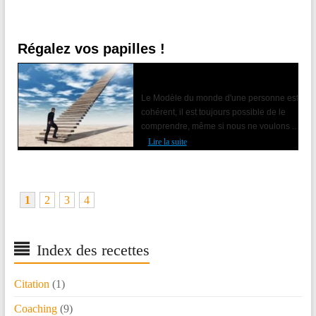
Régalez vos papilles !
Accompagner le changement avec la
PNL
Le Modèle du monde d'une personne est
cohérent, il est toujours possible de le
comprendre, même si nous ne voulons ...
Lire la suite
1
2
3
4
Index des recettes
Citation
(1)
Coaching
(9)