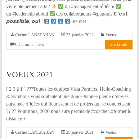
la
vivre pleinement 2022
du #management réfléchi
différence
du #leadership abouti
des collaborateurs #épanouis 𝘾’𝙚𝙨𝙩
!
𝙥𝙤𝙨𝙨𝙞𝙗𝙡𝙚, 𝙤𝙪𝙞 !
ne met
Corine LANEPABAN
25 janvier 2022
Voeux
0 Commentaires
Lire la suite
VOEUX 2021
[ 2 0 2 1 ] ???Toutes les équipes Vista Partners, Hello-Coaching
& Symbolis vous souhaitent une douce #année pleine d’envies,
parsemée d’idées qui fleurissent et de projets qui se concrétisent
?? ?? Pour nous, 2020 nous aura permis de #coacher, #former à
distance +
Corine LANEPABAN
29 janvier 2021
Voeux