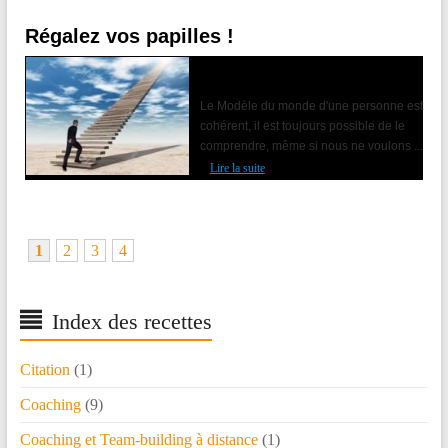
Régalez vos papilles !
Accompagner le changement avec la
PNL
Le Modèle du monde d'une personne est
cohérent, il est toujours possible de le
comprendre, même si nous ne voulons ...
Lire la suite
1
2
3
4
Index des recettes
Citation
(1)
Coaching
(9)
Coaching et Team-building à distance
(1)