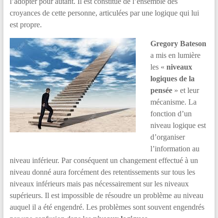
l’adopter pour autant. Il est constitué de l’ensemble des
la
croyances de cette personne, articulées par une logique qui lui
différence
est propre.
!
Gregory Bateson
a mis en lumière
les «
niveaux
logiques de la
pensée
» et leur
mécanisme. La
fonction d’un
niveau logique est
d’organiser
l’information au
niveau inférieur. Par conséquent un changement effectué à un
niveau donné aura forcément des retentissements sur tous les
niveaux inférieurs mais pas nécessairement sur les niveaux
supérieurs. Il est impossible de résoudre un problème au niveau
auquel il a été engendré. Les problèmes sont souvent engendrés