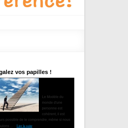
galez vos papilles !
Accompagner le
changement avec
la PNL
Le Modèle du
monde d'une
personne est
cohérent, il est
ours possible de le comprendre, même si nous
ulons ...
Lire la suite