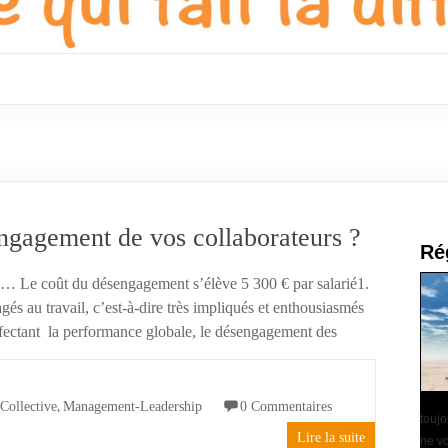
gagement de vos collaborateurs ?
Ré
n… Le coût du désengagement s’élève 5 300 € par salarié1.
gés au travail, c’est-à-dire très impliqués et enthousiasmés
ffectant la performance globale, le désengagement des
,
 Collective
Management-Leadership
0 Commentaires
touj
Lire la suite
ne vo