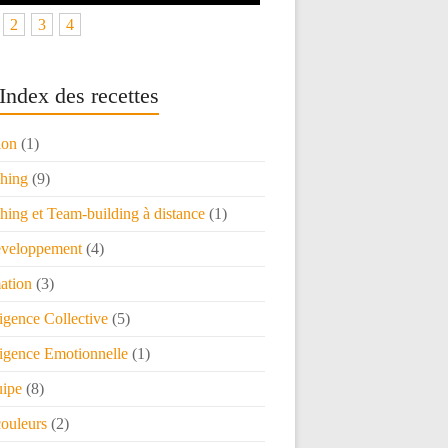
2
3
4
Index des recettes
ion
(1)
hing
(9)
ing et Team-building à distance
(1)
veloppement
(4)
ation
(3)
ligence Collective
(5)
ligence Emotionnelle
(1)
uipe
(8)
couleurs
(2)