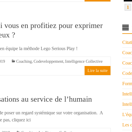
1
i vous en profitiez pour exprimer
ieux ?
Citat
 en équipe la méthode Lego Serious Play !
Coac
,
,
019
Coaching
Codeveloppement
Intelligence Collective
Coach
Lire la suite
Code
Form
Intel
ations au service de l’humain
Intel
oser un regard systémique sur votre organisation. A
L'éq
e pas, cliquez ici
Les 