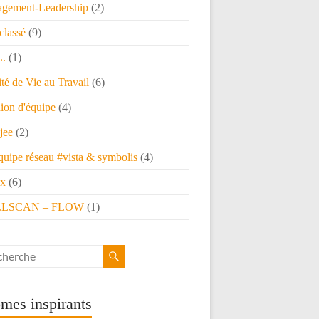
gement-Leadership
(2)
classé
(9)
L.
(1)
té de Vie au Travail
(6)
ion d'équipe
(4)
jee
(2)
quipe réseau #vista & symbolis
(4)
x
(6)
LSCAN – FLOW
(1)
mes inspirants