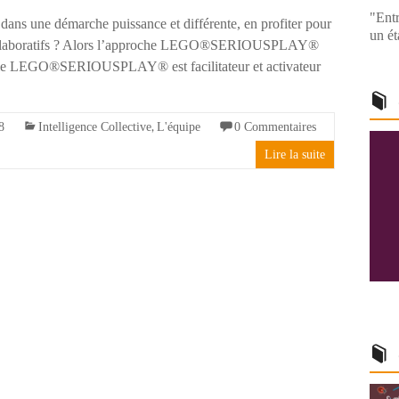
"Entr
dans une démarche puissance et différente, en profiter pour
un ét
 collaboratifs ? Alors l’approche LEGO®SERIOUSPLAY®
logie LEGO®SERIOUSPLAY® est facilitateur et activateur
,
8
Intelligence Collective
L'équipe
0 Commentaires
Lire la suite