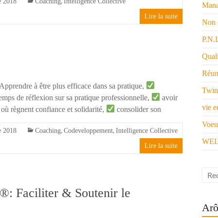
,
e 2018
Coaching
Intelligence Collective
Mana
Lire la suite
Non 
P.N.
Quali
Réun
Apprendre à être plus efficace dans sa pratique,
Twin
emps de réflexion sur sa pratique professionnelle,
avoir
vie e
où règnent confiance et solidarité,
consolider son
Voeu
,
,
e 2018
Coaching
Codeveloppement
Intelligence Collective
WEL
Lire la suite
aciliter & Soutenir le
Arô