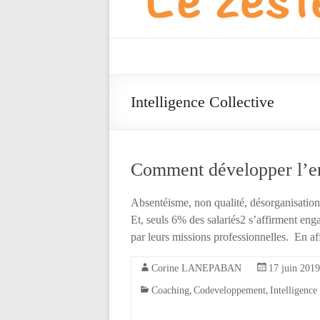
Vista
Partner's
Intelligence Collective
Blog
Le
Comment développer l’en
zeste
qui
fait
Absentéisme, non qualité, désorganisatio
la
Et, seuls 6% des salariés2 s’affirment enga
différence
par leurs missions professionnelles. En a
!
Corine LANEPABAN
17 juin 2019
,
,
Coaching
Codeveloppement
Intelligence