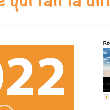
Ré
touj
ne vo
1