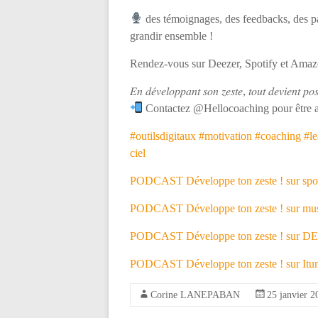
des témoignages, des feedbacks, des pa
grandir ensemble !
Rendez-vous sur Deezer, Spotify et Amazo
𝐸𝑛 𝑑𝑒́𝑣𝑒𝑙𝑜𝑝𝑝𝑎𝑛𝑡 𝑠𝑜𝑛 𝑧𝑒𝑠𝑡𝑒, 𝑡𝑜𝑢𝑡 𝑑𝑒𝑣𝑖𝑒𝑛𝑡 𝑝𝑜𝑠
Contactez @Hellocoaching pour être
#outilsdigitaux
#motivation
#coaching
#le
ciel
PODCAST Développe ton zeste ! sur spot
PODCAST Développe ton zeste ! sur mus
PODCAST Développe ton zeste ! sur D
PODCAST Développe ton zeste ! sur Itun
Corine LANEPABAN
25 janvier 2