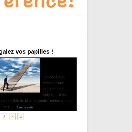
galez vos papilles !
Accompagner le
changement avec
la PNL
Le Modèle du
monde d'une
personne est
cohérent, il est
ours possible de le comprendre, même si nous
ulons ...
Lire la suite
2
3
4