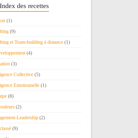
Index des recettes
ion
(1)
hing
(9)
ing et Team-building à distance
(1)
veloppement
(4)
ation
(3)
ligence Collective
(5)
ligence Emotionnelle
(1)
uipe
(8)
couleurs
(2)
gement-Leadership
(2)
classé
(9)