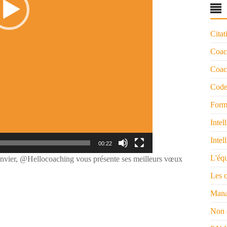
Citat
Coac
Coach
Code
Form
Intel
Intel
00:22
L'éq
anvier, @Hellocoaching vous présente ses meilleurs vœux
Les 
Mana
Non 