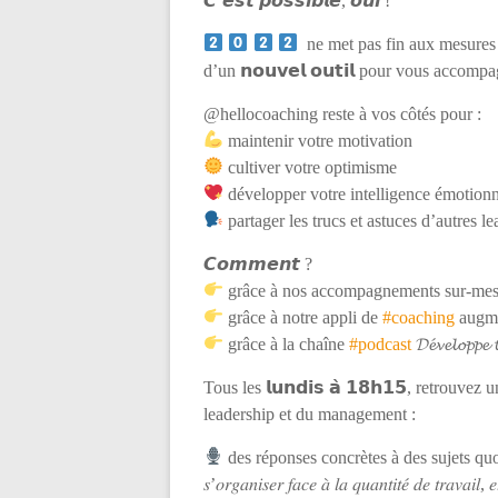
𝘾’𝙚𝙨𝙩 𝙥𝙤𝙨𝙨𝙞𝙗𝙡𝙚, 𝙤𝙪𝙞 !
ne met pas fin aux mesures 
d’un 𝗻𝗼𝘂𝘃𝗲𝗹 𝗼𝘂𝘁𝗶𝗹 pour vous acco
@hellocoaching reste à vos côtés pour :
maintenir votre motivation
cultiver votre optimisme
développer votre intelligence émotionn
partager les trucs et astuces d’autres le
𝘾𝙤𝙢𝙢𝙚𝙣𝙩 ?
grâce à nos accompagnements sur-mesur
grâce à notre appli de
#coaching
augmen
grâce à la chaîne
#podcast
𝓓𝓮́𝓿𝓮𝓵𝓸𝓹𝓹𝓮 
Tous les 𝗹𝘂𝗻𝗱𝗶𝘀 𝗮̀ 𝟭𝟴𝗵𝟭𝟱, retrou
leadership et du management :
des réponses concrètes à des sujets quotidiens : 𝑠𝑦𝑛
𝑠’𝑜𝑟𝑔𝑎𝑛𝑖𝑠𝑒𝑟 𝑓𝑎𝑐𝑒 𝑎̀ 𝑙𝑎 𝑞𝑢𝑎𝑛𝑡𝑖𝑡𝑒́ 𝑑𝑒 𝑡𝑟𝑎𝑣𝑎𝑖𝑙, 𝑒