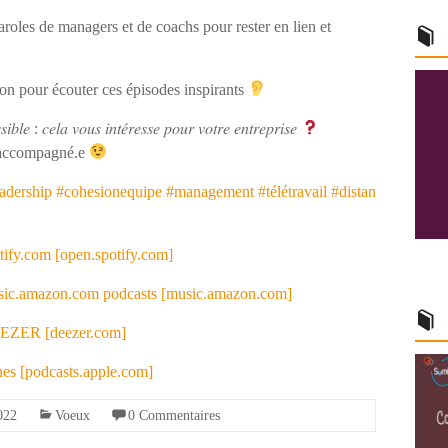
roles de managers et de coachs pour rester en lien et
n pour écouter ces épisodes inspirants
𝑖𝑏𝑙𝑒 : 𝑐𝑒𝑙𝑎 𝑣𝑜𝑢𝑠 𝑖𝑛𝑡𝑒́𝑟𝑒𝑠𝑠𝑒 𝑝𝑜𝑢𝑟 𝑣𝑜𝑡𝑟𝑒 𝑒𝑛𝑡𝑟𝑒𝑝𝑟𝑖𝑠𝑒
 accompagné.e
adership
#cohesionequipe
#management
#télétravail
#distan
ify.com [open.spotify.com]
ic.amazon.com podcasts [music.amazon.com]
EEZER [deezer.com]
es [podcasts.apple.com]
022
Voeux
0 Commentaires