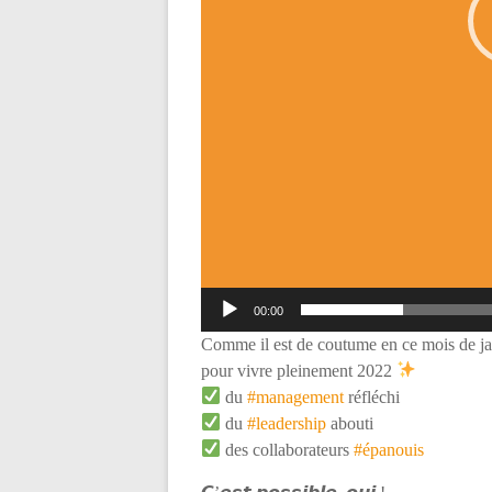
00:00
Comme il est de coutume en ce mois de j
pour vivre pleinement 2022
du
#management
réfléchi
du
#leadership
abouti
des collaborateurs
#épanouis