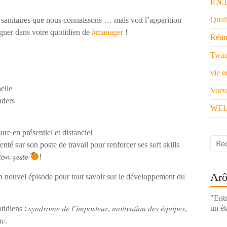
P.N.
Quali
sanitaires que nous connaissons … mais voit l’apparition
mpagner dans votre quotidien de
#manager
!
Réun
Twin
vie e
elle
Voeu
aders
WEL
e en présentiel et distanciel
té sur son poste de travail pour renforcer ses soft skills
𝓸𝓷 𝔃𝓮𝓼𝓽𝓮
!
Arô
vez un nouvel épisode pour tout savoir sur le développement du
"Entr
un ét
𝑑𝑟𝑜𝑚𝑒 𝑑𝑒 𝑙’𝑖𝑚𝑝𝑜𝑠𝑡𝑒𝑢𝑟, 𝑚𝑜𝑡𝑖𝑣𝑎𝑡𝑖𝑜𝑛 𝑑𝑒𝑠 𝑒́𝑞𝑢𝑖𝑝𝑒𝑠,
𝑡𝑐.