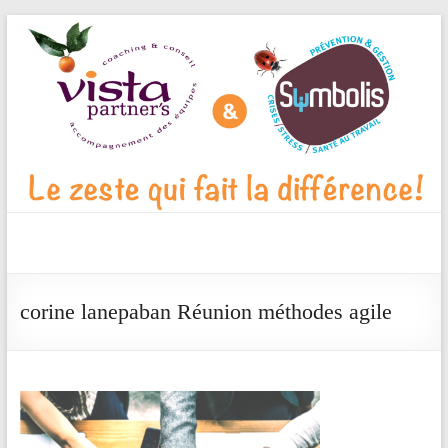
Aller
au
contenu
Vista
Partner's
corine lanepaban Réunion méthodes agile
Blog
Le
zeste
qui
fait