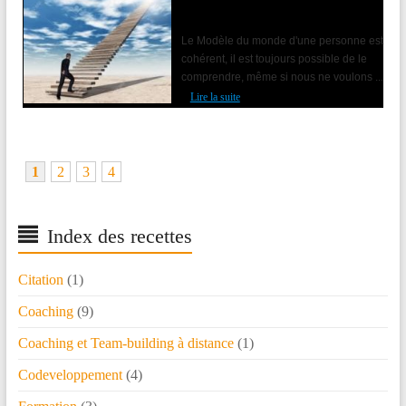
Accompagner le changement avec la
PNL
Le Modèle du monde d'une personne est
cohérent, il est toujours possible de le
comprendre, même si nous ne voulons ...
Lire la suite
1
2
3
4
Index des recettes
Citation
(1)
Coaching
(9)
Coaching et Team-building à distance
(1)
Codeveloppement
(4)