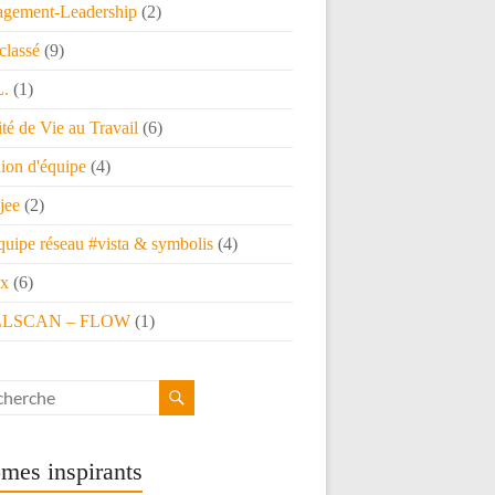
gement-Leadership
(2)
classé
(9)
L.
(1)
té de Vie au Travail
(6)
ion d'équipe
(4)
jee
(2)
quipe réseau #vista & symbolis
(4)
x
(6)
LSCAN – FLOW
(1)
mes inspirants