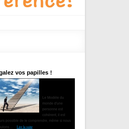
galez vos papilles !
Accompagner le
changement avec
la PNL
Le Modèle du
monde d'une
personne est
cohérent, il est
ours possible de le comprendre, même si nous
ulons ...
Lire la suite