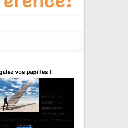
galez vos papilles !
Accompagner le
changement avec
la PNL
Le Modèle du
monde d'une
personne est
cohérent, il est
ours possible de le comprendre, même si nous
ulons ...
Lire la suite