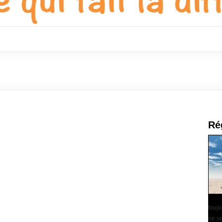
Ré
touj
ne vo