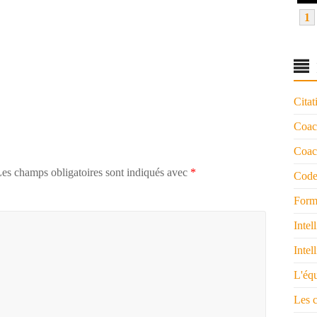
1
Citat
Coac
Coach
es champs obligatoires sont indiqués avec
*
Code
Form
Intel
Intel
L'éq
Les 