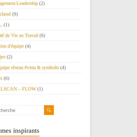
gement-Leadership
(2)
classé
(9)
L.
(1)
té de Vie au Travail
(6)
ion d'équipe
(4)
jee
(2)
quipe réseau #vista & symbolis
(4)
x
(6)
LSCAN – FLOW
(1)
mes inspirants