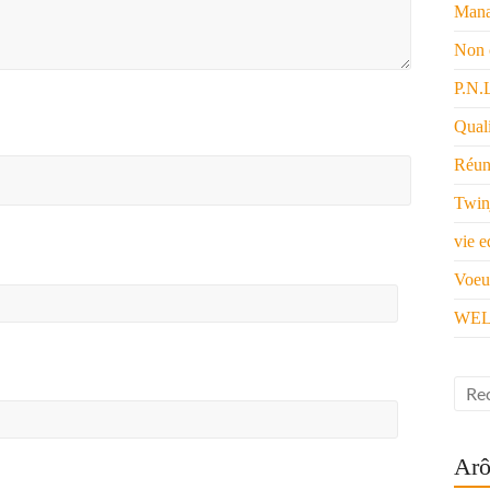
Mana
Non 
P.N.
Quali
Réun
Twin
vie e
Voeu
WEL
Arô