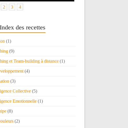
2
3
4
Index des recettes
ion
(1)
hing
(9)
ing et Team-building à distance
(1)
veloppement
(4)
ation
(3)
ligence Collective
(5)
ligence Emotionnelle
(1)
uipe
(8)
couleurs
(2)