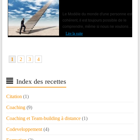
Accompagner le changement avec la
PNL
Le Modèle du monde d'une personne est
cohérent, il est toujours possible de le
comprendre, même si nous ne voulons ...
Lire la suite
1
2
3
4
Index des recettes
Citation
(1)
Coaching
(9)
Coaching et Team-building à distance
(1)
Codeveloppement
(4)