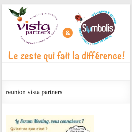
Aller
au
contenu
Vista
Partner's
reunion vista partners
Blog
Le
zeste
qui
fait