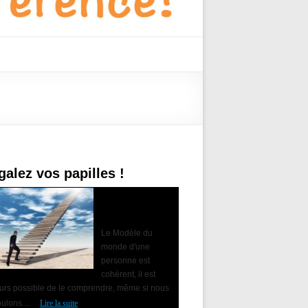
galez vos papilles !
Accompagner le
changement avec
la PNL
Le Modèle du
monde d'une
personne est
cohérent, il est
ours possible de le comprendre, même si nous
ulons ...
Lire la suite