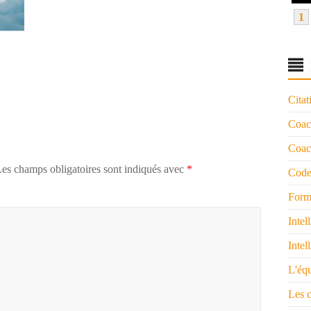
1
Citat
Coac
Coach
es champs obligatoires sont indiqués avec
*
Code
Form
Intel
Intel
L'éq
Les 