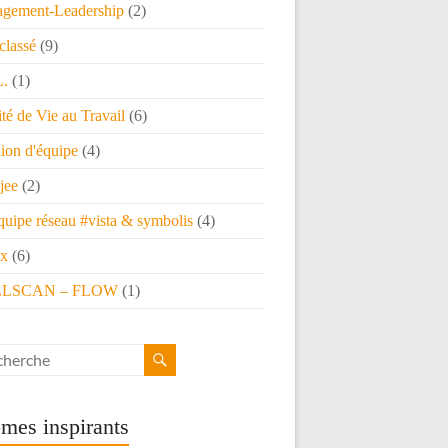
gement-Leadership
(2)
classé
(9)
L.
(1)
té de Vie au Travail
(6)
ion d'équipe
(4)
jee
(2)
quipe réseau #vista & symbolis
(4)
x
(6)
LSCAN – FLOW
(1)
mes inspirants