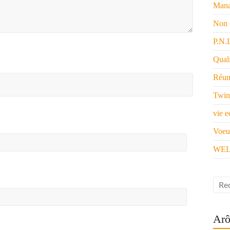
Mana
Non 
P.N.
Quali
Réun
Twin
vie e
Voeu
WEL
Arô