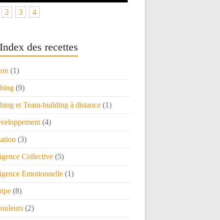
2
3
4
Index des recettes
ion
(1)
hing
(9)
ing et Team-building à distance
(1)
veloppement
(4)
ation
(3)
ligence Collective
(5)
ligence Emotionnelle
(1)
uipe
(8)
couleurs
(2)