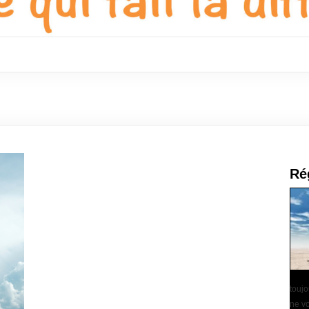
Ré
touj
ne vo