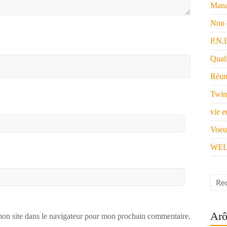
Mana
Non 
P.N.
Quali
Réun
Twin
vie e
Voeu
WEL
Arô
on site dans le navigateur pour mon prochain commentaire.