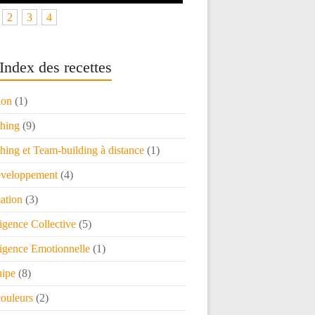
2
3
4
Index des recettes
ion
(1)
hing
(9)
ing et Team-building à distance
(1)
veloppement
(4)
ation
(3)
ligence Collective
(5)
ligence Emotionnelle
(1)
uipe
(8)
couleurs
(2)