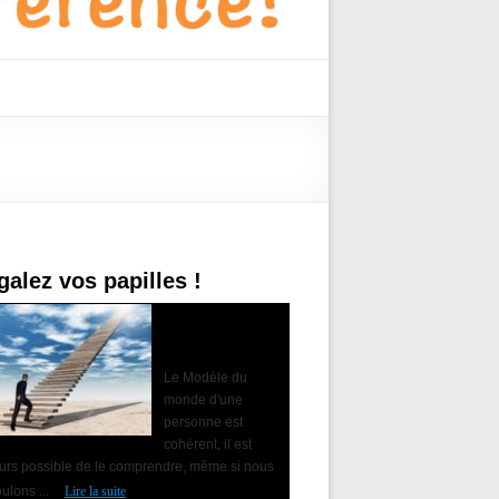
galez vos papilles !
Accompagner le
changement avec
la PNL
Le Modèle du
monde d'une
personne est
cohérent, il est
ours possible de le comprendre, même si nous
ulons ...
Lire la suite