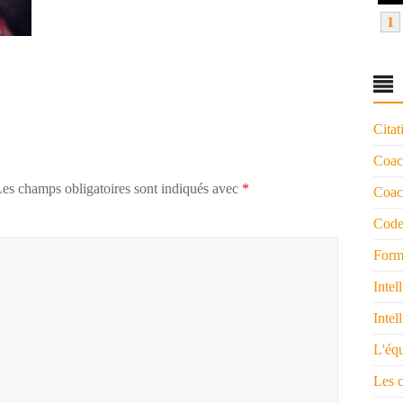
1
Citat
Coac
es champs obligatoires sont indiqués avec
*
Coach
Code
Form
Intel
Intel
L'éq
Les 