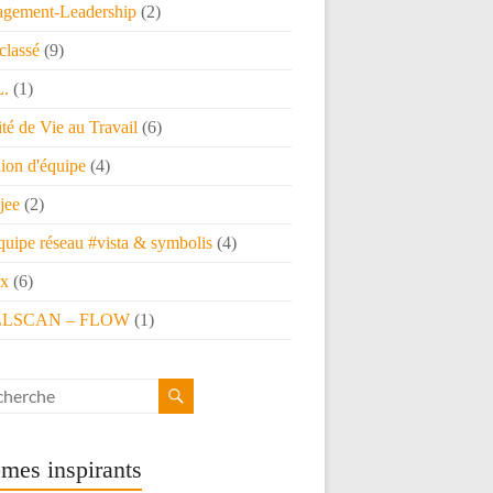
gement-Leadership
(2)
classé
(9)
L.
(1)
té de Vie au Travail
(6)
ion d'équipe
(4)
jee
(2)
quipe réseau #vista & symbolis
(4)
x
(6)
LSCAN – FLOW
(1)
mes inspirants