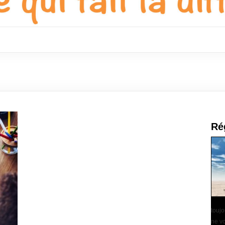
Ré
touj
ne vo