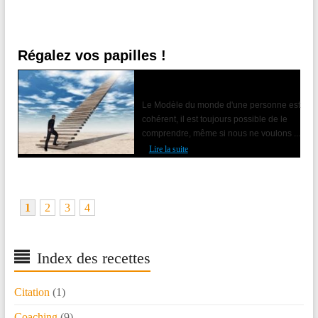
Régalez vos papilles !
Accompagner le changement avec la
PNL
Le Modèle du monde d'une personne est
cohérent, il est toujours possible de le
comprendre, même si nous ne voulons ...
Lire la suite
1
2
3
4
Index des recettes
Citation
(1)
Coaching
(9)