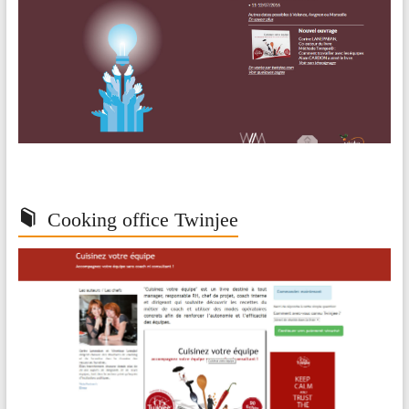
Cooking office Twinjee