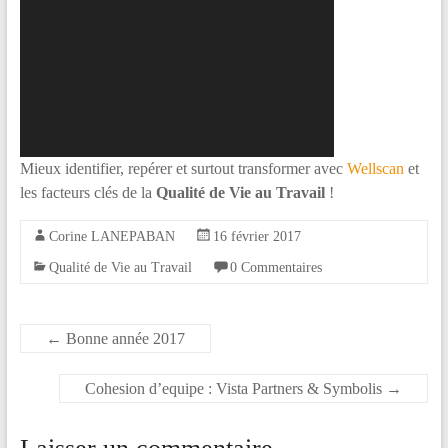
vidéo
la
différence
!
Mieux identifier, repérer et surtout transformer avec
Wellscan
et
les facteurs clés de la
Qualité de Vie au Travail
!
Corine LANEPABAN
16 février 2017
Qualité de Vie au Travail
0 Commentaires
←
Bonne année 2017
Cohesion d’equipe : Vista Partners & Symbolis
→