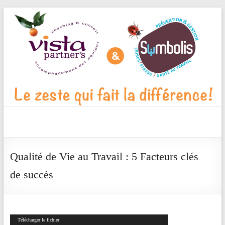
Aller
au
contenu
Vista
Partner's
Qualité de Vie au Travail : 5 Facteurs clés
Blog
de succès
Le
zeste
qui
Lecteur
fait
Télécharger le fichier