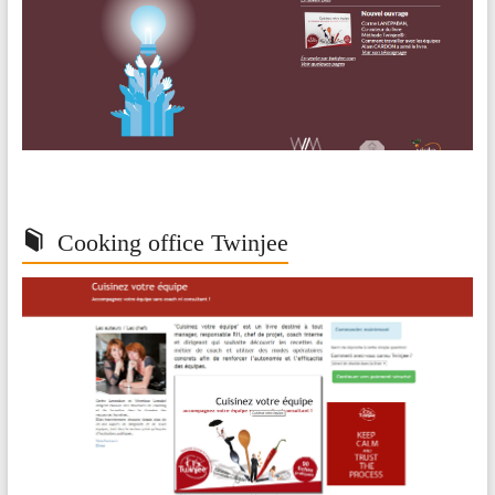
Cooking office Twinjee