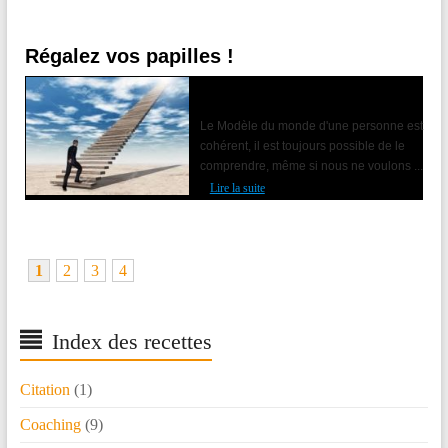
Régalez vos papilles !
Accompagner le changement avec la
PNL
Le Modèle du monde d'une personne est
cohérent, il est toujours possible de le
comprendre, même si nous ne voulons ...
Lire la suite
1
2
3
4
Index des recettes
Citation
(1)
Coaching
(9)