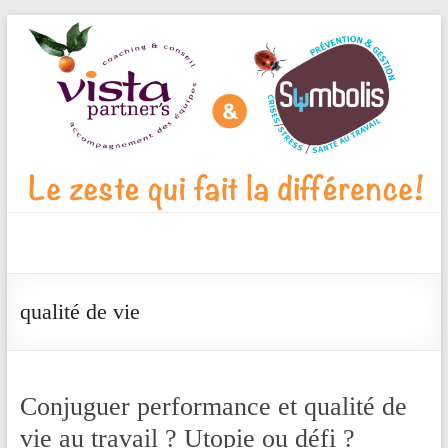
Aller
au
contenu
Vista
Partner's
qualité de vie
Blog
Le
zeste
Conjuguer performance et qualité de
qui
vie au travail ? Utopie ou défi ?
fait