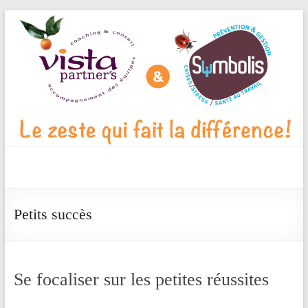
Aller
au
contenu
Vista
Partner's
Petits succès
Blog
Le
zeste
Se focaliser sur les petites réussites
qui
fait