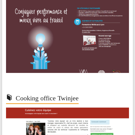
Cooking office Twinjee