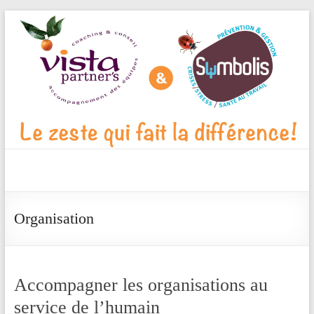
Aller
au
contenu
Vista
Partner's
Organisation
Blog
Le
zeste
Accompagner les organisations au
qui
service de l’humain
fait