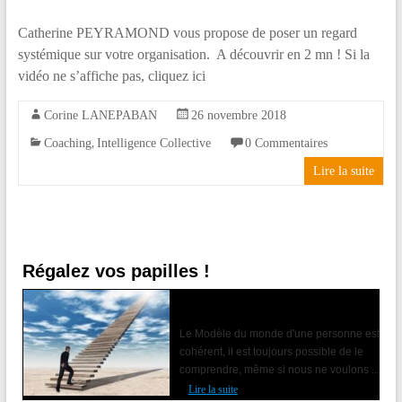
la
Catherine PEYRAMOND vous propose de poser un regard
différence
systémique sur votre organisation. A découvrir en 2 mn ! Si la
!
vidéo ne s’affiche pas, cliquez ici
Corine LANEPABAN
26 novembre 2018
,
Coaching
Intelligence Collective
0 Commentaires
Lire la suite
Régalez vos papilles !
Accompagner le changement avec la
PNL
Le Modèle du monde d'une personne est
cohérent, il est toujours possible de le
comprendre, même si nous ne voulons ...
Lire la suite