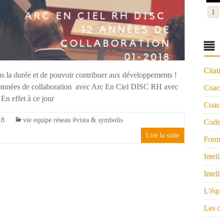
1
Citat
ans la durée et de pouvoir contribuer aux développements !
2 années de collaboration avec Arc En Ciel DISC RH avec
Coac
n effet à ce jour
Coach
18
vie equipe réseau #vista & symbolis
Code
Lire la suite
Form
Intel
Intel
L'éq
Les 