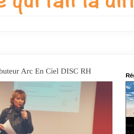
ributeur Arc En Ciel DISC RH
Ré
touj
ne vo