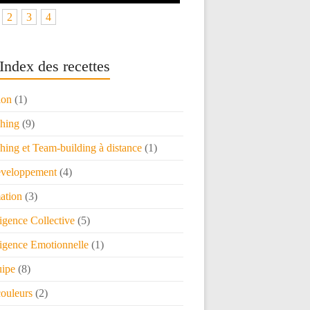
2
3
4
Index des recettes
ion
(1)
hing
(9)
ing et Team-building à distance
(1)
veloppement
(4)
ation
(3)
ligence Collective
(5)
ligence Emotionnelle
(1)
uipe
(8)
couleurs
(2)