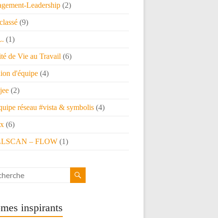
gement-Leadership
(2)
classé
(9)
L.
(1)
té de Vie au Travail
(6)
ion d'équipe
(4)
jee
(2)
quipe réseau #vista & symbolis
(4)
x
(6)
LSCAN – FLOW
(1)
mes inspirants