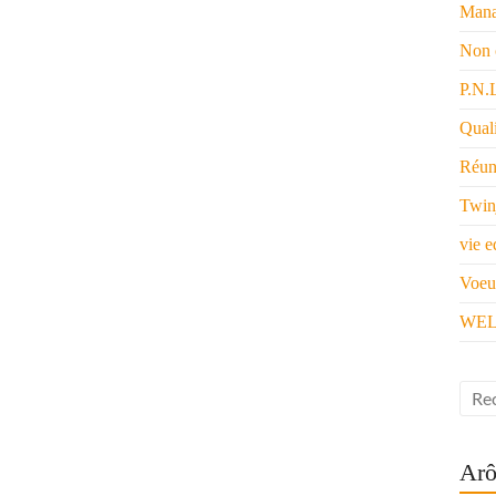
Mana
Non 
P.N.
Quali
Réun
Twin
vie e
Voeu
WEL
Arô