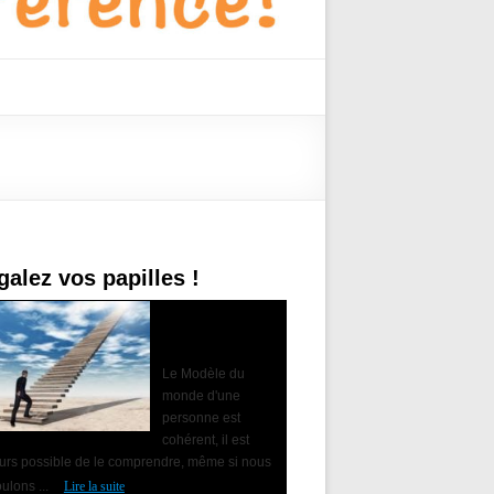
galez vos papilles !
Accompagner le
changement avec
la PNL
Le Modèle du
monde d'une
personne est
cohérent, il est
ours possible de le comprendre, même si nous
ulons ...
Lire la suite